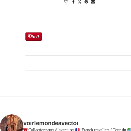
voirlemondeavectoi
Collectionneurs d’aventures
French travellers / Tour du