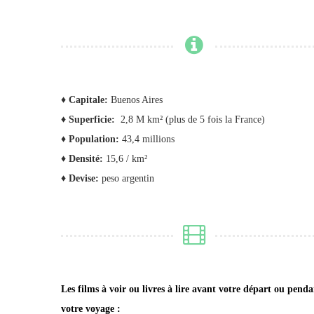
♦ Capitale:
Buenos Aires
♦ Superficie:
2,8 M km² (plus de 5 fois la France)
♦ Population:
43,4 millions
♦ Densité:
15,6 / km²
♦ Devise:
peso argentin
Les films à voir ou livres à lire avant votre départ ou pend
votre voyage :