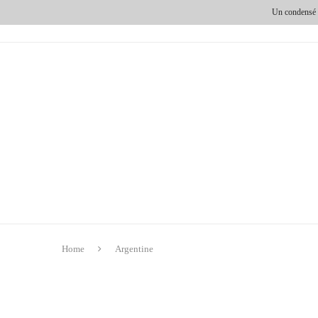
Un condensé d
HOME
DESTINATIONS
ESPRITS VOYAGEURS
Home
Argentine