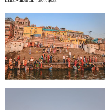
Dashashwamedh Ghat : 200 roupies).