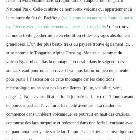
Nous arrivons ensuite dans la région du lac Taupo et du Tongariro
National Park. Celle-ci abrite de nombreux volcans qui appartiennent à
la ceinture de feu du Pacifique (
vous vous souvenez sans doute de notre
expérience avec les tremblements de terres aux îles Gilis
!). On trouve
ici une activité géothermique en ébullition et des paysages absolument
grandioses. L’un des plus beaux treks du pays se trouve également ici…
et se nomme le Tongariro Alpine Crossing. Monter au sommet du
volcan Ngauruhau alias la montagne du destin dans le seigneur des
anneaux était pour nous un rêve. Il va nous falloir un peu de patiente
pour partir à l’ascension de cette montagne car les conditions
météorologiques ne sont pas les meilleures (pluie, visibilité, vent,
neige…). Nous avons dû attendre la journée parfaite (soit 3 jours) avant
de pouvoir partir à l’aventure. Et quelle aventure ! La randonnée
commence dans un désert volcanique, se poursuit en haut des cratères,
contourne des lacs turquoise et redescend dans une forêt luxuriante avec
un panorama incroyable sur le lac Taupo ! Une expérience mythique sur