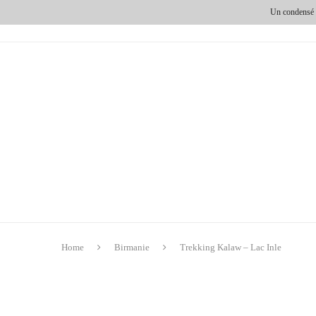
Un condensé d
HOME
DESTINATIONS
ESPRITS VOYAGEURS
Home
Birmanie
Trekking Kalaw – Lac Inle