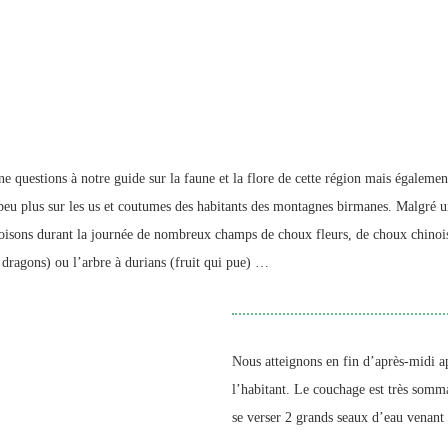
e questions à notre guide sur la faune et la flore de cette région mais également
u plus sur les us et coutumes des habitants des montagnes birmanes. Malgré une 
sons durant la journée de nombreux champs de choux fleurs, de choux chinois, d
du dragons) ou l’arbre à durians (fruit qui pue) …
Nous atteignons en fin d’après-midi ap
l’habitant. Le couchage est très somma
se verser 2 grands seaux d’eau venant