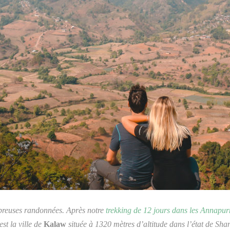
mbreuses randonnées. Après notre
trekking de 12 jours dans les Annapu
st la ville de
Kalaw
située à 1320 mètres d’altitude dans l’état de Shan