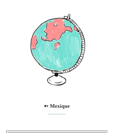
➳ Mexique