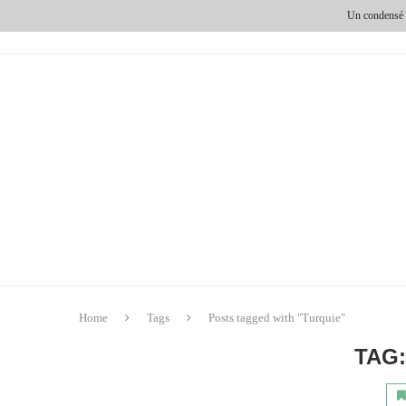
Un condensé d
HOME
DESTINATIONS
ESPRITS VOYAGEURS
Home
Tags
Posts tagged with "Turquie"
TAG