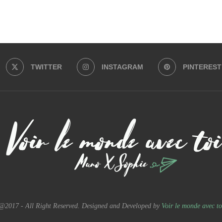
Charger plus
Suivre sur Instagram
TWITTER
INSTAGRAM
PINTEREST
@2017 - All Right Reserved. Designed and Developed by
Voir le monde avec to