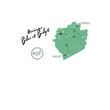
Retrouvez dans cet article notre bilan, budget détaillé et itinéraire
global de notre voyage en Thaïlande, quatrième pays de notre tour du
monde ! On vous livre aussi quelques conseils et astuces… Bilan
Thailande Itinéraire budget